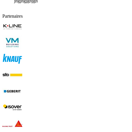
jhgjhgjghjgh
Partenaires