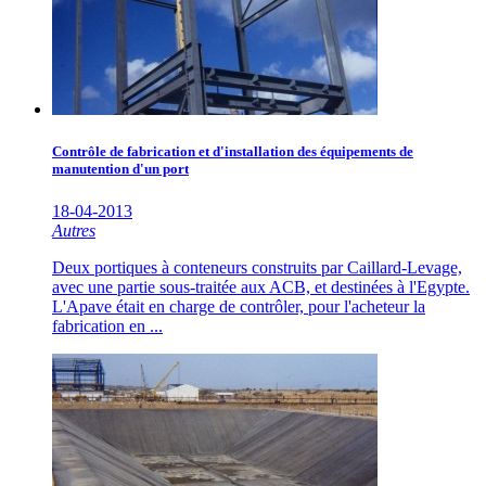
Contrôle de fabrication et d'installation des équipements de
manutention d'un port
18-04-2013
Autres
Deux portiques à conteneurs construits par Caillard-Levage,
avec une partie sous-traitée aux ACB, et destinées à l'Egypte.
L'Apave était en charge de contrôler, pour l'acheteur la
fabrication en ...