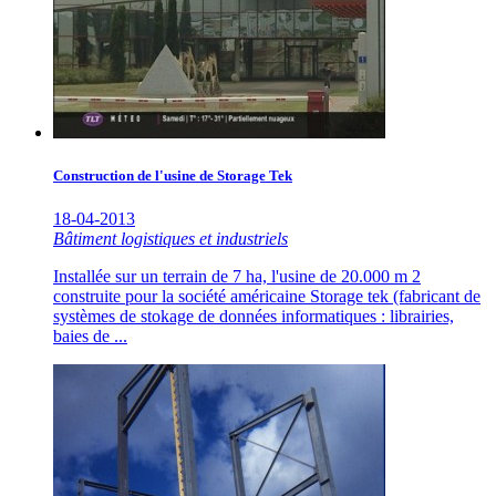
Construction de l'usine de Storage Tek
18-04-2013
Bâtiment logistiques et industriels
Installée sur un terrain de 7 ha, l'usine de 20.000 m 2
construite pour la société américaine Storage tek (fabricant de
systèmes de stokage de données informatiques : librairies,
baies de ...