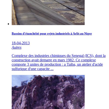
Bassins d'étanchéité pour rejets industriels à Arlit au Niger
18-04-2013
Autres
Complexe des industries chimiques du Senegal (ICS), dont la
construction avait demarre en mars 1982. Ce complexe
comporte 3 unites de production : a Taiba, un atelier d'acide
sulfurique d'une capacite ...